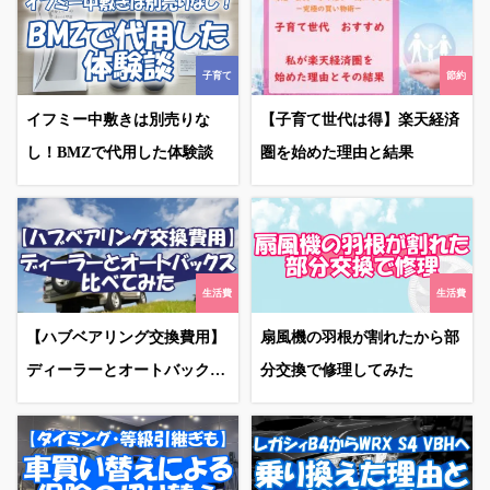
子育て
節約
イフミー中敷きは別売りな
【子育て世代は得】楽天経済
し！BMZで代用した体験談
圏を始めた理由と結果
生活費
生活費
【ハブベアリング交換費用】
扇風機の羽根が割れたから部
ディーラーとオートバックス
分交換で修理してみた
比べてみた