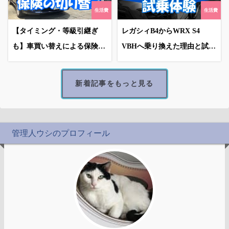
生活費
生活費
【タイミング・等級引継ぎ
レガシィB4からWRX S4
も】車買い替えによる保険の
VBHへ乗り換えた理由と試乗
切り替え
体験
新着記事をもっと見る
管理人ウシのプロフィール