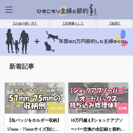
【お金の使い方】
【主婦暮らし】
【娯楽】
新着記事
オタク生活
生活費
【缶バッジをホルダー収納】
10万円越え⁉ショックアブソ
57mm・75mmサイズ別に使
ーバー交換の全記録と節約術