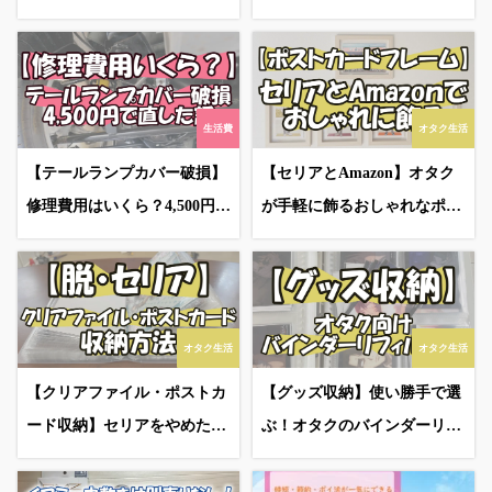
い分け
【オートバックス体験談】
生活費
オタク生活
【テールランプカバー破損】
【セリアとAmazon】オタク
修理費用はいくら？4,500円だ
が手軽に飾るおしゃれなポス
った話
トカードフレーム
オタク生活
オタク生活
【クリアファイル・ポストカ
【グッズ収納】使い勝手で選
ード収納】セリアをやめたオ
ぶ！オタクのバインダーリフ
タクの本音
ィル術