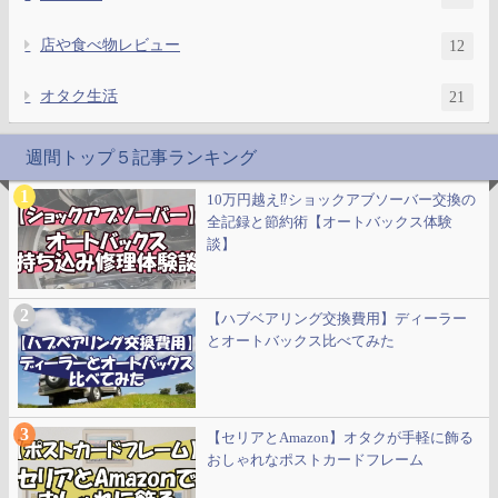
店や食べ物レビュー
12
オタク生活
21
週間トップ５記事ランキング
10万円越え⁉ショックアブソーバー交換の
全記録と節約術【オートバックス体験
談】
【ハブベアリング交換費用】ディーラー
とオートバックス比べてみた
【セリアとAmazon】オタクが手軽に飾る
おしゃれなポストカードフレーム