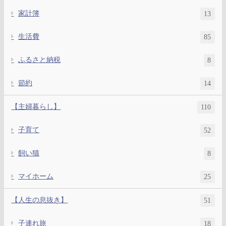
家計簿
13
生活費
85
ふるさと納税
8
節約
14
【主婦暮らし】
110
子育て
52
飼い猫
8
マイホーム
25
【人生の息抜き】
51
子連れ旅
18