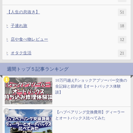
【人生の息抜き】
51
子連れ旅
18
店や食べ物レビュー
12
オタク生活
21
週間トップ５記事ランキング
10万円越え⁉ショックアブソーバー交換の
全記録と節約術【オートバックス体験
談】
【ハブベアリング交換費用】ディーラー
とオートバックス比べてみた