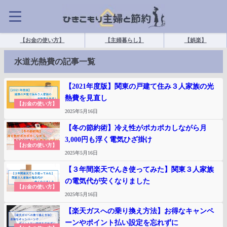
【お金の使い方】
【主婦暮らし】
【娯楽】
水道光熱費の記事一覧
【2021年度版】関東の戸建て住み３人家族の光
熱費を見直し
【お金の使い方】
2025年5月16日
【冬の節約術】冷え性がポカポカしながら月
3,000円も浮く電気ひざ掛け
【お金の使い方】
2025年5月16日
【３年間楽天でんき使ってみた】関東３人家族
の電気代が安くなりました
【お金の使い方】
2025年5月16日
【楽天ガスへの乗り換え方法】お得なキャンペ
ーンやポイント払い設定を忘れずに