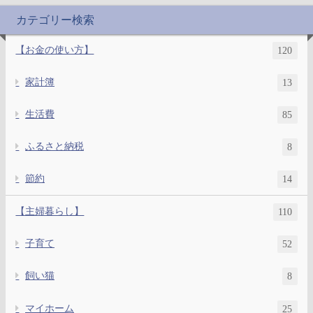
カテゴリー検索
【お金の使い方】
120
家計簿
13
生活費
85
ふるさと納税
8
節約
14
【主婦暮らし】
110
子育て
52
飼い猫
8
マイホーム
25