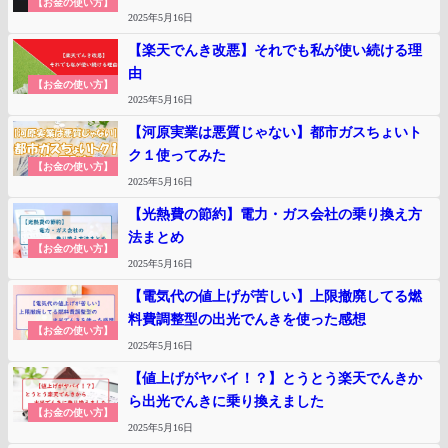
【お金の使い方】
2025年5月16日
【楽天でんき改悪】それでも私が使い続ける理
由
【お金の使い方】
2025年5月16日
【河原実業は悪質じゃない】都市ガスちょいト
ク１使ってみた
【お金の使い方】
2025年5月16日
【光熱費の節約】電力・ガス会社の乗り換え方
法まとめ
【お金の使い方】
2025年5月16日
【電気代の値上げが苦しい】上限撤廃してる燃
料費調整型の出光でんきを使った感想
【お金の使い方】
2025年5月16日
【値上げがヤバイ！？】とうとう楽天でんきか
ら出光でんきに乗り換えました
【お金の使い方】
2025年5月16日