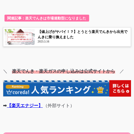
関連記事：楽天でんきは市場連動型になりました
【値上げがヤバイ！？】とうとう楽天でんきから出光で
んきに乗り換えました
2025.5.16
＼
楽天でんき・楽天ガスの申し込みは公式サイトから
／
➡
【
楽天エナジー
】
（外部サイト）