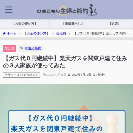
【お金の使い方】
【主婦暮らし】
【娯楽】
ホーム
【お金の使い方】
生活費
【ガス代０円継続中】楽天ガスを関東
戸建て住みの３人家族が使ってみた
水道光熱費
生活費
【ガス代０円継続中】楽天ガスを関東戸建て住み
の３人家族が使ってみた
当サイトはPRを含みます
2022年1月26日
2025年5月16日
7分6秒