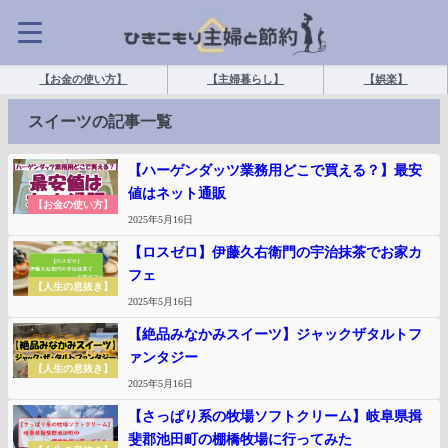
【お金の使い方】
【主婦暮らし】
【娯楽】
スイーツの記事一覧
【ハーゲンダッツ業務用どこで買える？】最安
値はネット通販
【お金の使い方】
2025年5月16日
【ロスゼロ】伊藤久右衛門の宇治抹茶でお家カ
フェ
【人生の息抜き】
2025年5月16日
【絶品みなかみスイーツ】ジャックザタルトフ
ァンタジー
【人生の息抜き】
2025年5月16日
【さっぱり系の牧場ソフトクリーム】岐阜県揖
斐郡池田町の棚橋牧場に行ってみた