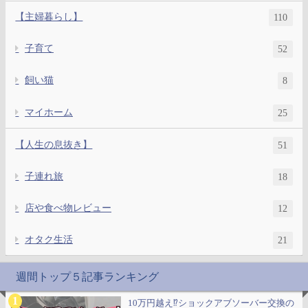
【主婦暮らし】
110
子育て
52
飼い猫
8
マイホーム
25
【人生の息抜き】
51
子連れ旅
18
店や食べ物レビュー
12
オタク生活
21
週間トップ５記事ランキング
10万円越え⁉ショックアブソーバー交換の