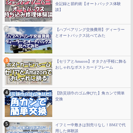
全記録と節約術【オートバックス体験
談】
【ハブベアリング交換費用】ディーラー
とオートバックス比べてみた
【セリアとAmazon】オタクが手軽に飾る
おしゃれなポストカードフレーム
【防災頭巾のゴム伸びた】角カンで簡単
交換
イフミー中敷きは別売りなし！BMZで代
用した体験談