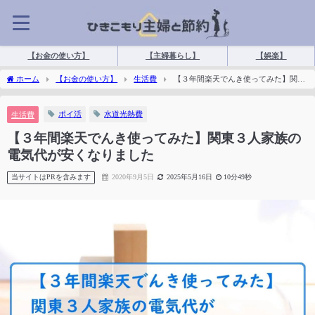
【お金の使い方】
【主婦暮らし】
【娯楽】
ホーム
【お金の使い方】
生活費
【３年間楽天でんき使ってみた】関東
３人家族の電気代が安くなりました
ポイ活
水道光熱費
生活費
【３年間楽天でんき使ってみた】関東３人家族の
電気代が安くなりました
当サイトはPRを含みます
2020年9月5日
2025年5月16日
10分49秒