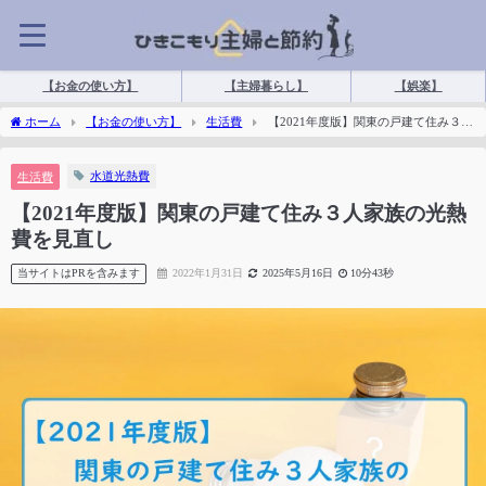
【お金の使い方】
【主婦暮らし】
【娯楽】
ホーム
【お金の使い方】
生活費
【2021年度版】関東の戸建て住み３人
家族の光熱費を見直し
水道光熱費
生活費
【2021年度版】関東の戸建て住み３人家族の光熱
費を見直し
当サイトはPRを含みます
2022年1月31日
2025年5月16日
10分43秒