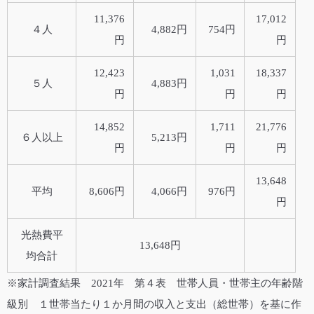
11,376
17,012
４人
4,882円
754円
円
円
12,423
1,031
18,337
５人
4,883円
円
円
円
14,852
1,711
21,776
６人以上
5,213円
円
円
円
13,648
平均
8,606円
4,066円
976円
円
光熱費平
13,648円
均合計
※家計調査結果 2021年 第４表 世帯人員・世帯主の年齢階
級別 １世帯当たり１か月間の収入と支出（総世帯）を基に作