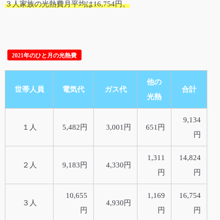
３人家族の光熱費月平均は16,754円。
2021年のひと月の光熱費
他の
世帯人員
電気代
ガス代
合計
光熱
9,134
１人
5,482円
3,001円
651円
円
1,311
14,824
２人
9,183円
4,330円
円
円
10,655
1,169
16,754
３人
4,930円
円
円
円