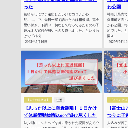
った
わ公園
気晴らしにプチ遠出したいけどコロナが心
神奈川県内で
配……。で、先日一家で訪れたのは相模湖。完全
愛川町方面へ
思い付き、下調べ一切なしで行ってみたものの子
かわ公園。毎
連れ３人家族が思いっきり遊べました。というわ
所でした。と
けで『相模...
園＆...
2025年5月16日
2025年5月1
【人生の息抜き】
中部
【人生の息抜
【思った以上に至近距離】１日かけ
【富士山
て体感型動物園iZooで遊び尽くした
つりに子
幼少期にニシキヘビを首に巻かれた記憶があるウ
人込みが苦手なウ