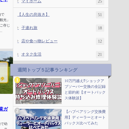
マイホーム
25
【人生の息抜き】
51
)で
観光」
ご存じ
子連れ旅
18
.
店や食べ物レビュー
12
オタク生活
21
週間トップ５記事ランキング
10万円越え⁉ショックア
ブソーバー交換の全記録
と節約術【オートバック
ス体験談】
菜ガ
【ハブベアリング交換費
用】ディーラーとオート
バックス比べてみた
内で幼