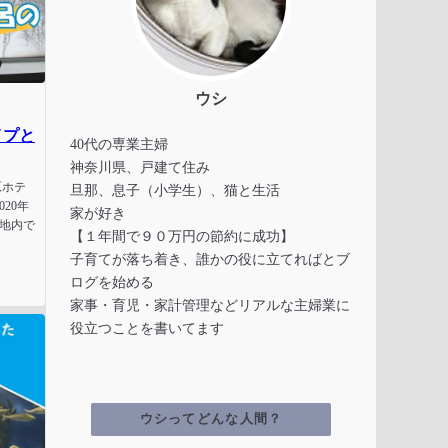
ウシ
イプと
40代の専業主婦
神奈川県、戸建て住み
原ホテ
旦那、息子（小学生）、猫と生活
20年
家が好き
敷地内で
【１年間で９０万円の節約に成功】
子育てが落ち着き、誰かの役に立てればとブ
ログを始める
家事・育児・家計管理などリアルな主婦業に
役立つことを書いてます
ウシってどんな人間？