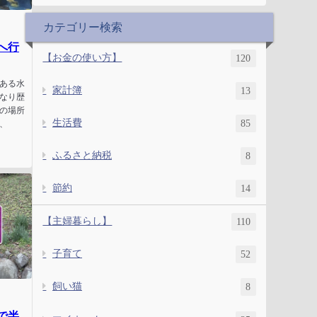
カテゴリー検索
へ行
【お金の使い方】
120
ある水
家計簿
13
なり歴
の場所
生活費
85
、
ふるさと納税
8
節約
14
【主婦暮らし】
110
子育て
52
飼い猫
8
で半