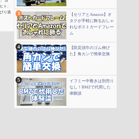
」 当
ヒト、
びり過
【セリアとAmazon】オ
タクが手軽に飾るおしゃ
れなポストカードフレー
ム
【防災頭巾のゴム伸び
た】角カンで簡単交換
イフミー中敷きは別売り
なし！BMZで代用した
体験談
ダメ人間からの成り上がり主婦ブログ