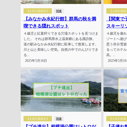
【人生の息抜き】
関東
【人生の息抜
【みなかみ水紀行館】群馬の秋を満
【関東で
喫できる隠れスポット
スキーリ
４歳児と紅葉狩りできる穴場スポットを見つけま
４歳児を連れ
した。 それは群馬県水上温泉郷にある諏訪狭。
ゾートへ遊び
道の駅みなかみ水紀行館に駐車して散策します。
思う存分雪遊
川と山と美味しい空気。自然の中でのんびりでき
るってホテル
る...
高。...
2025年5月16日
2025年5月1
【人生の息抜き】
関東
【人生の息抜
【プチ遠出】相模湖公園はレトロだ
【子連れ