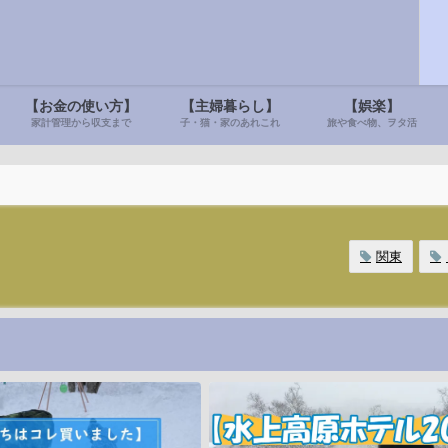
【お金の使い方】
【主婦暮らし】
【娯楽】
家計管理から収支まで
子・猫・家のあれこれ
旅や食べ物、ヲタ活
関東