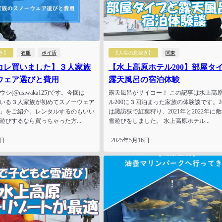
き】
衣服
ポイ活
【人生の息抜き】
関東
コレ買いました】３人家族
【水上高原ホテル200】部屋タ
ウェア選びと費用
露天風呂の宿泊体験
(@usiwaka125)です。今回は
露天風呂がサイコー！ この記事は水上高
いる３人家族が初めてスノーウェア
ル200に３回泊まった家族の体験談です。20
」をご紹介。レンタルするのもいい
は諏訪狭で紅葉狩り、2021年と2022年に
遊びするなら買っちゃった方...
雪遊びをしました。 水上高原ホテル...
6日
2025年5月16日