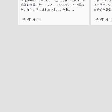
シ(@usiwaka125)です。 「思った以上に触れる体
日和に小田原
感型動物園に行ってみた」 小さい頃にヘビ園み
は２回目です
たいなところに連れ出されていた私。...
出始めた2021
2025年5月16日
2025年5月1
トップページ
サイトマップ
プライバシーポリシー
お問い