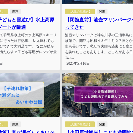
き】
関東
【人生の息抜き】
関東
子どもと雪遊び】水上高原
【閉館直前】油壺マリンパーク
ゾートが最適
ってきた
て群馬県水上町の水上高原スキーリ
油壺マリンパークは神奈川県の三浦半島に
に行った旅行記事。 幼児連れでも
族館で、開館は昭和４３年４月２７日とか
びできて大満足です。 なにが助か
史も長いです。私たち夫婦も過去に１度こ
出たらすぐ子ども専用ゲレンデが最
を訪れたこともあります。ところがある日
Twit...
6日
2025年5月16日
き】
関東
【人生の息抜き】
関東
散策】宮ケ瀬ダムとあいか
【小田原城観光】こども遊園地