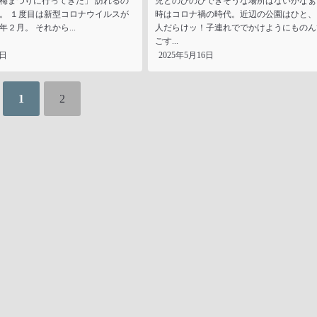
梅まつりに行ってきた」 訪れるの
児とのびのびできそうな場所はないかなぁ
。 １度目は新型コロナウイルスが
時はコロナ禍の時代。近辺の公園はひと、
年２月。 それから...
人だらけッ！子連れででかけようにものん
ごす...
6日
2025年5月16日
1
2
合わせ