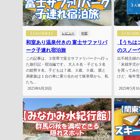
【人生の息抜き】
レビュー
中部
【人生の息抜
和室あり温泉付きの 富士サファリパ
【うちは
ーク子連れ宿泊旅
のスノー
この記事は、３世帯で富士サファリパークへ行っ
出不精主婦のウシ
た旅行記・宿泊編です。 大人６名・子ども３名
「未就学児が
の総勢９名。子どもは７歳、３歳、０歳。 親と
を買ってみた
弟家族は１台の車に乗り合わせて岐阜県から、私
けど、毎年雪
たち...
2025年6月20日
2025年5月1