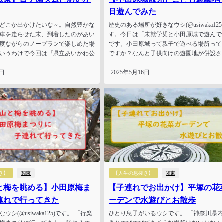
日遊んでみた
どこか出かけたいな～。自然豊かな
歴史のある場所が好きなウシ(@usiwaka125
車を走らせた末、到着したのがあい
す。今日は「未就学児と小田原城で遊んで
度ながらのノープランで楽しめた場
です。小田原城って親子で遊べる場所って
いうわけで今回は『県立あいかわ公
ですか？なんと子供向けの遊園地が併設さ..
6日
2025年5月16日
き】
関東
【人生の息抜き】
関東
と梅を眺める】小田原梅ま
【子連れでお出かけ】平塚の花
連れで行ってきた
ーデンで水遊びとお散歩
シ(@usiwaka125)です。 「行楽
ひとり息子がいるウシです。 「神奈川県