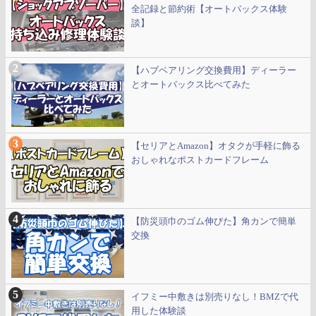
全記録と節約術【オートバックス体験
談】
【ハブベアリング交換費用】ディーラー
とオートバックス比べてみた
【セリアとAmazon】オタクが手軽に飾る
おしゃれなポストカードフレーム
【防災頭巾のゴム伸びた】角カンで簡単
交換
イフミー中敷きは別売りなし！BMZで代
用した体験談