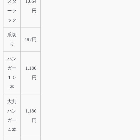
スタ
1,664
ーラ
円
ック
爪切
497円
り
ハン
ガー
1,180
１０
円
本
大判
ハン
1,186
ガー
円
４本