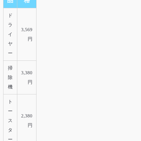
品
格
ド
ラ
3,569
イ
円
ヤ
ー
掃
3,380
除
円
機
ト
ー
2,380
ス
円
タ
ー