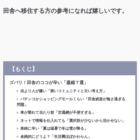
田舎へ移住する方の参考になれば嬉しいです。
【もくじ】
ズバリ！田舎のココが辛い「凝縮７選」
虫より人が嫌い「狭いコミュニティと古い考え方」
パチンコかショッピングモールくらい「田舎娯楽が無さ過ぎる
問題」
車が乗れて当たり前「交通網が不便すぎる」
ネットで情報を仕入れても「選択肢が少ないから活かせない」
単純に辛い「夏は猛暑で冬は雪が降る」
金銭的にどうよ？「生活費ほぼかわらん」