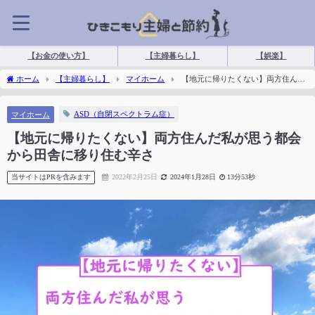
【お金の使い方】
【主婦暮らし】
【娯楽】
ホーム
【主婦暮らし】
マイホーム
【地元に帰りたくない】両方住んだ
私が思う都会から田舎に移り住む辛さ
ASD（自閉スペクトラム症）
マイホーム
【地元に帰りたくない】両方住んだ私が思う都会
から田舎に移り住む辛さ
当サイトはPRを含みます
2022年2月25日
2024年1月28日
13分53秒