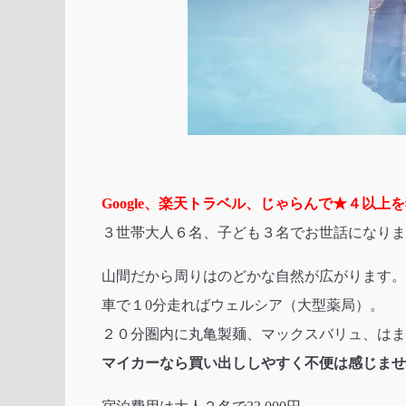
Google、楽天トラベル、じゃらんで★４以
３世帯大人６名、子ども３名でお世話になりま
山間だから周りはのどかな自然が広がります。
車で１0分走ればウェルシア（大型薬局）。