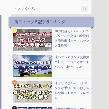
オタク生活
21
週間トップ５記事ランキング
10万円越え⁉ショックア
ブソーバー交換の全記録
と節約術【オートバック
ス体験談】
【ハブベアリング交換費
用】ディーラーとオート
バックス比べてみた
【セリアとAmazon】オ
タクが手軽に飾るおしゃ
れなポストカードフレー
ム