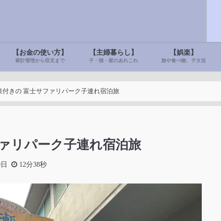
【お金の使い方】
【主婦暮らし】
【娯楽】
家計管理から収支まで
子・猫・家のあれこれ
旅や食べ物、ヲタ活
泉付きの 富士サファリパーク子連れ宿泊旅
ファリパーク子連れ宿泊旅
0日
12分38秒