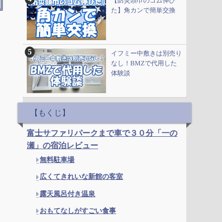
【防災頭巾のゴム伸び
た】角カンで簡単交換
イフミー中敷きは別売り
なし！BMZで代用した
体験談
【もくじ】
富士サファリパークまで車で３０分「一の
瀬」の宿泊レビュー
無料駐車場
広くてきれいな新館の客室
露天風呂付き温泉
おもてなしがすごい食事