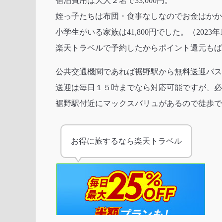
２０分圏内に丸亀製麺、マックスバリュ、はま
マイカーなら買い出ししやすく不便は感じませ
宿泊費用は大人２名で33,000円。
姪っ子たちは布団・食事なしなのでお金はかか
小学生がいる家族は41,800円でした。（2023年
楽天トラベルで予約したからポイント還元もば
公共交通機関であれば裾野駅から無料送迎バス
送迎は毎日１５時までなら対応可能ですが、必
裾野駅付近にマックスバリュがあるので徒歩で
お得に旅するなら楽天トラベル