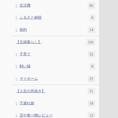
生活費
85
ふるさと納税
8
節約
14
【主婦暮らし】
110
子育て
52
飼い猫
8
マイホーム
25
【人生の息抜き】
51
子連れ旅
18
店や食べ物レビュー
12