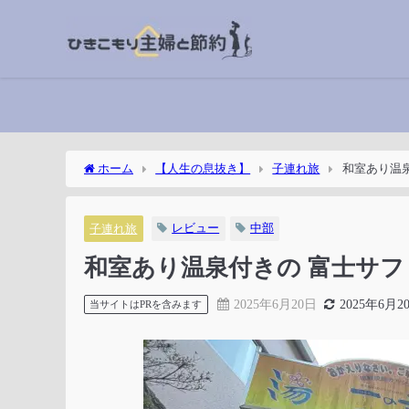
ホーム
【人生の息抜き】
子連れ旅
和室あり温
レビュー
中部
子連れ旅
和室あり温泉付きの 富士サ
2025年6月20日
2025年6月2
当サイトはPRを含みます