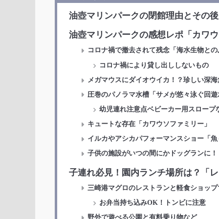
油壺マリンパークの閉館理由とその後
油壺マリンパークの感想レポ「カワウ
コロナ禍で撤去されて残念「海水生物との
コロナ禍により貸し出ししないもの
メガマウスにダイオウイカ！？珍しい深海
圧巻のパノラマ水槽「サメが悠々泳ぐ回遊
幼児連れ注意点ベビーカー用スロープ
キュートな存在「カワウソファミリー」
イルカやアシカパフォーマンスショー「魚
子供の施設がいつの間にかドッグランに！
子連れ必見！園内ランチ場所は？「レ
三崎港マグロのレストランと軽食ショップ
お弁当持ち込みOK！トンビに注意
野外で遊べる公園と有料乗り物など