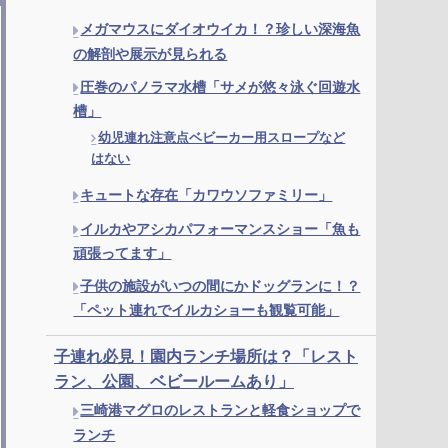
メガマウスにダイオウイカ！？珍しい深海魚
の解剖や展示が見られる
圧巻のパノラマ水槽「サメが悠々泳ぐ回遊水
槽」
幼児連れ注意点ベビーカー用スロープなど
はない
キュートな存在「カワウソファミリー」
イルカやアシカパフォーマンスショー「魚も
頑張ってます」
子供の施設がいつの間にかドッグランに！？
「ペット連れでイルカショーも観覧可能」
子連れ必見！園内ランチ場所は？「レスト
ラン、公園、ベビールームあり」
三崎港マグロのレストランと軽食ショップで
ランチ