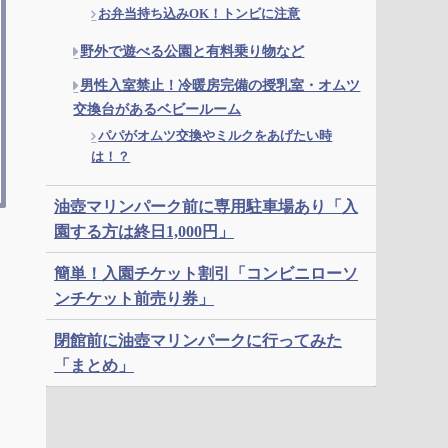
お弁当持ち込みOK！トンビに注意
野外で遊べる公園と有料乗り物など
男性入室禁止！冷暖房完備の授乳室・オムツ
交換台があるベビールーム
パパがオムツ交換やミルクをあげたい時
は！？
油壺マリンパーク前に専用駐車場あり「入
園する方は終日1,000円」
簡単！入園チケット割引「コンビニローソ
ンチケット前売り券」
閉館前に油壺マリンパークに行ってみた
「まとめ」