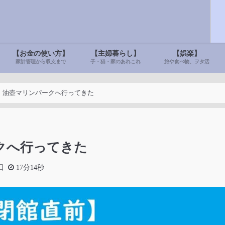
【お金の使い方】
【主婦暮らし】
【娯楽】
家計管理から収支まで
子・猫・家のあれこれ
旅や食べ物、ヲタ活
】油壺マリンパークへ行ってきた
クへ行ってきた
日
17分14秒