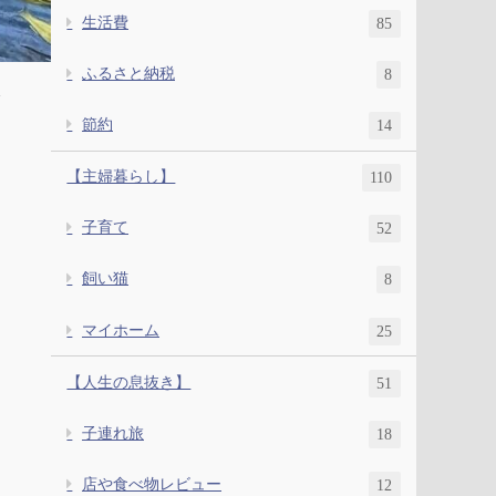
生活費
85
ふるさと納税
8
節約
14
【主婦暮らし】
110
子育て
52
飼い猫
8
マイホーム
25
【人生の息抜き】
51
子連れ旅
18
店や食べ物レビュー
12