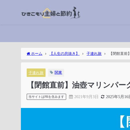
ホーム
【人生の息抜き】
子連れ旅
【閉館直前
関東
子連れ旅
【閉館直前】油壺マリンパー
2021年9月3日
2025年5月16
当サイトはPRを含みます