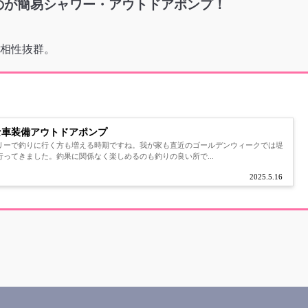
のが簡易シャワー・アウトドアポンプ！
相性抜群。
な車装備アウトドアポンプ
リーで釣りに行く方も増える時期ですね。我が家も直近のゴールデンウィークでは堤
ってきました。釣果に関係なく楽しめるのも釣りの良い所で...
2025.5.16