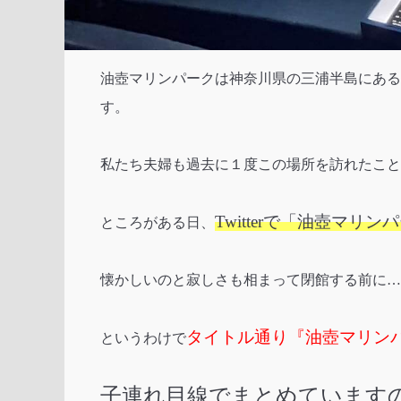
油壺マリンパークは神奈川県の三浦半島にある
す。
私たち夫婦も過去に１度この場所を訪れたこと
Twitterで「油壺マ
ところがある日、
懐かしいのと寂しさも相まって閉館する前に…
タイトル通り『油壺マリン
というわけで
子連れ目線でまとめています