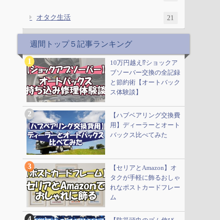
オタク生活
21
週間トップ５記事ランキング
10万円越え⁉ショックア
ブソーバー交換の全記録
と節約術【オートバック
ス体験談】
【ハブベアリング交換費
用】ディーラーとオート
バックス比べてみた
【セリアとAmazon】オ
タクが手軽に飾るおしゃ
れなポストカードフレー
ム