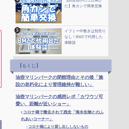
【防災頭巾のゴム伸び
た】角カンで簡単交換
イフミー中敷きは別売り
なし！BMZで代用した
体験談
【もくじ】
油壺マリンパークの閉館理由とその後「施
設の老朽化により管理維持が難しい」
油壺マリンパークの感想レポ「カワウソ可
愛い、距離が近いショー」
コロナ禍で撤去されて残念「海水生物とのふ
れあいコーナー」
コロナ禍により貸し出ししないもの