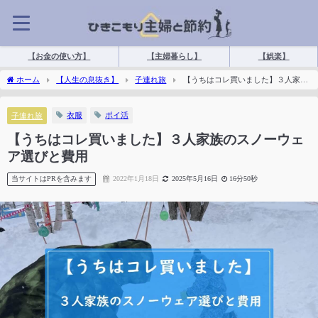
【お金の使い方】
【主婦暮らし】
【娯楽】
ホーム
【人生の息抜き】
子連れ旅
【うちはコレ買いました】３人家族
のスノーウェア選びと費用
衣服
ポイ活
子連れ旅
【うちはコレ買いました】３人家族のスノーウェ
ア選びと費用
当サイトはPRを含みます
2022年1月18日
2025年5月16日
16分50秒