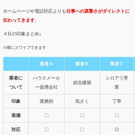
ホームページや電話対応よりも
仕事への真摯さがダイレクトに
伝わってきます
。
４社の印象まとめ↓
※横にスワイプできます
業者Ａ
業者Ｂ
業者Ｃ
業者に
ハウスメーカ
シロアリ専
総合建築
ついて
ー提携会社
業
印象
業務的
気さく
丁寧
装備
〇
〇
〇
対応
〇
〇
◎