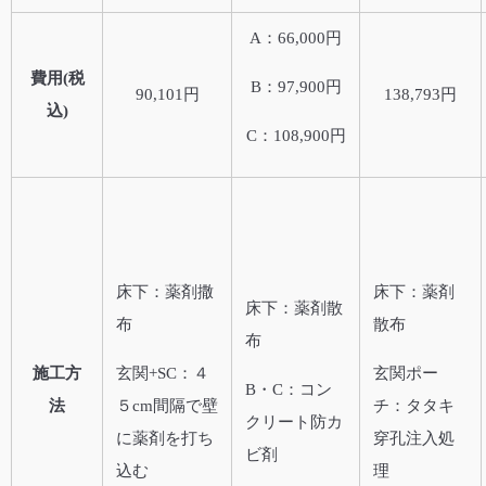
A：66,000円
費用(税
B：97,900円
90,101円
138,793円
込)
C：108,900円
床下：薬剤撒
床下：薬剤
床下：薬剤散
布
散布
布
施工方
玄関+SC：４
玄関ポー
B・C：コン
法
５cm間隔で壁
チ：タタキ
クリート防カ
に薬剤を打ち
穿孔注入処
ビ剤
込む
理