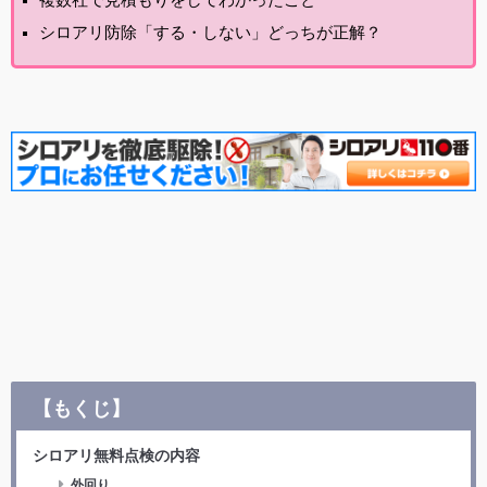
シロアリ防除「する・しない」どっちが正解？
【もくじ】
シロアリ無料点検の内容
外回り