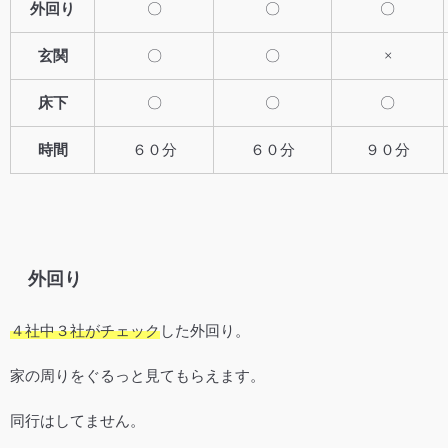
外回り
〇
〇
〇
玄関
〇
〇
×
床下
〇
〇
〇
時間
６０分
６０分
９０分
外回り
４社中３社がチェック
した外回り。
家の周りをぐるっと見てもらえます。
同行はしてません。