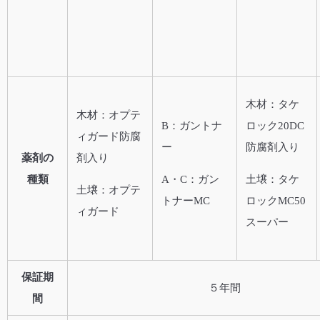
木材：タケ
木材：オプテ
B：ガントナ
ロック20DC
ィガード防腐
ー
防腐剤入り
薬剤の
剤入り
種類
A・C：ガン
土壌：タケ
土壌：オプテ
トナーMC
ロックMC50
ィガード
スーパー
保証期
５年間
間