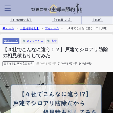
【お金の使い方】
【主婦暮らし】
【娯楽】
ホーム
【主婦暮らし】
マイホーム
【４社でこんなに違う！？】戸建て
シロアリ防除の相見積もりしてみた
メンテナンス
害虫
マイホーム
【４社でこんなに違う！？】戸建てシロアリ防除
の相見積もりしてみた
当サイトはPRを含みます
2022年9月27日
2025年5月31日
34分45秒