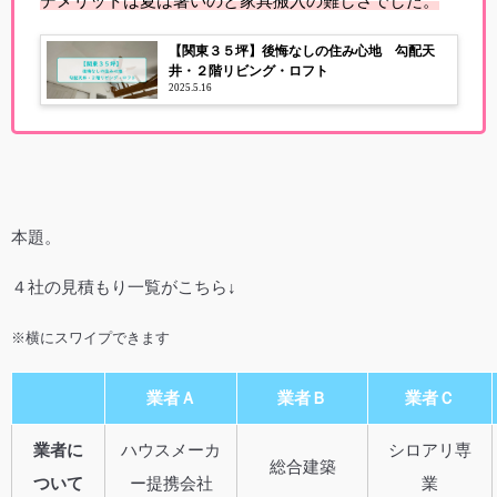
デメリットは夏は暑いのと家具搬入の難しさでした。
【関東３５坪】後悔なしの住み心地 勾配天
井・２階リビング・ロフト
2025.5.16
本題。
４社の見積もり一覧がこちら↓
※横にスワイプできます
業者Ａ
業者Ｂ
業者Ｃ
業者に
ハウスメーカ
シロアリ専
総合建築
ついて
ー提携会社
業