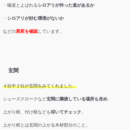
・蟻道とよばれる
シロアリが作った道があるか
・
シロアリが好む環境がないか
などの
異変を確認
しています。
玄関
４社中２社が玄関をみてくれました。
シューズクロークなど
玄関に隣接している場所も含め
、
上がり框、付け框なども
叩いてチェック
。
上がり框とは玄関の上がる木材部分のこと。