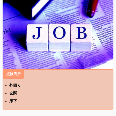
点検箇所
外回り
玄関
床下