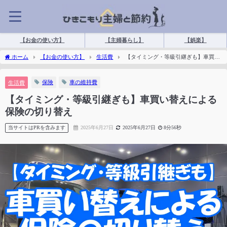
【お金の使い方】
【主婦暮らし】
【娯楽】
ホーム
【お金の使い方】
生活費
【タイミング・等級引継ぎも】車買い
替えによる保険の切り替え
保険
車の維持費
生活費
【タイミング・等級引継ぎも】車買い替えによる
保険の切り替え
当サイトはPRを含みます
2025年6月27日
2025年6月27日
8分56秒