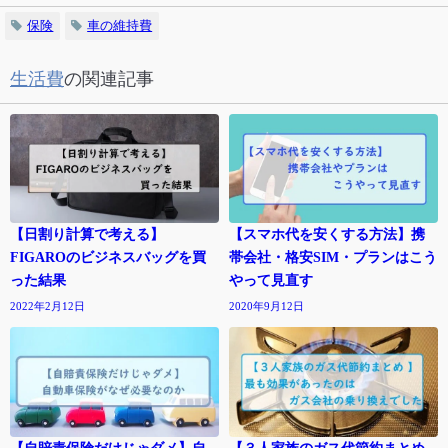
保険
車の維持費
生活費
の関連記事
【日割り計算で考える】
【スマホ代を安くする方法】携
FIGAROのビジネスバッグを買
帯会社・格安SIM・プランはこう
った結果
やって見直す
2022年2月12日
2020年9月12日
【自賠責保険だけじゃダメ】自
【３人家族のガス代節約まとめ