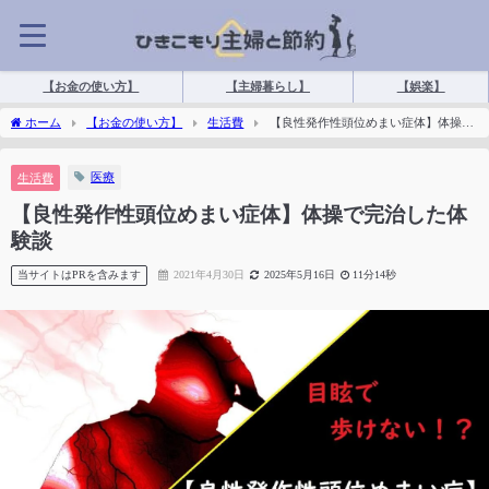
【お金の使い方】
【主婦暮らし】
【娯楽】
ホーム
【お金の使い方】
生活費
【良性発作性頭位めまい症体】体操で
完治した体験談
医療
生活費
【良性発作性頭位めまい症体】体操で完治した体
験談
当サイトはPRを含みます
2021年4月30日
2025年5月16日
11分14秒