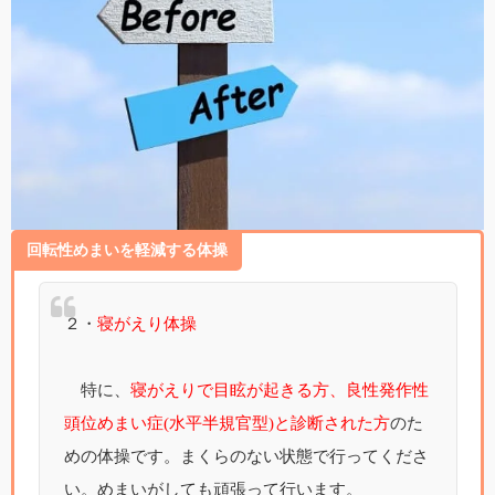
回転性めまいを軽減する体操
２・
寝がえり体操
特に、
寝がえりで目眩が起きる方、良性発作性
頭位めまい症(水平半規官型)と診断された方
のた
めの体操です。まくらのない状態で行ってくださ
い。めまいがしても頑張って行います。