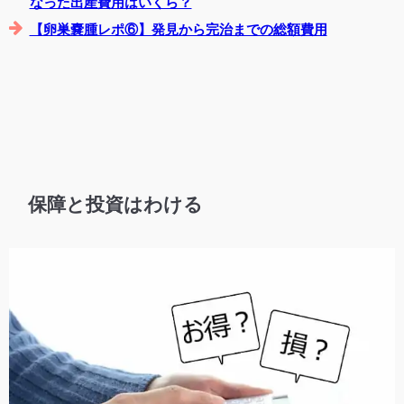
なった出産費用はいくら？
【卵巣嚢腫レポ⑥】発見から完治までの総額費用
保障と投資はわける