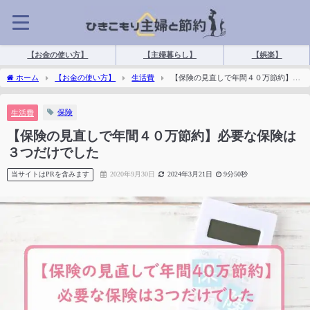
【お金の使い方】
【主婦暮らし】
【娯楽】
ホーム
【お金の使い方】
生活費
【保険の見直しで年間４０万節約】必
要な保険は３つだけでした
保険
生活費
【保険の見直しで年間４０万節約】必要な保険は
３つだけでした
当サイトはPRを含みます
2020年9月30日
2024年3月21日
9分50秒