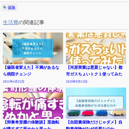
保険
生活費
の関連記事
【歯医者変えた】不満があるな
【河原実業は悪質じゃない】都
ら病院チェンジ
市ガスちょいトク１使ってみた
2021年4月22日
2020年9月13日
【卵巣奇形腫の体験談】茎捻転
【自賠責保険だけじゃダメ】自
が痛すぎて死ぬかと思った
動車保険がなぜ必要なのか